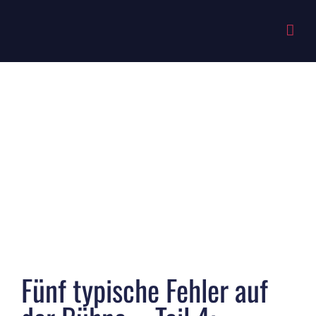
Zum
Inhalt
springen
Zeige
grösseres
Bild
Fünf typische Fehler auf