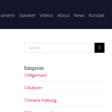
rainerin
Speaker
Videos
About
News
Kontakt
Suche
nach:
Kategorien
Allgemein
Autorin
Innere Haltung