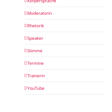
Körpersprache
Moderatorin
Rhetorik
Speaker
Stimme
Termine
Trainerin
YouTube