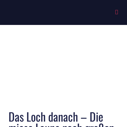
Zum
Inhalt
springen
Zeige
grösseres
Bild
Das Loch danach – Die