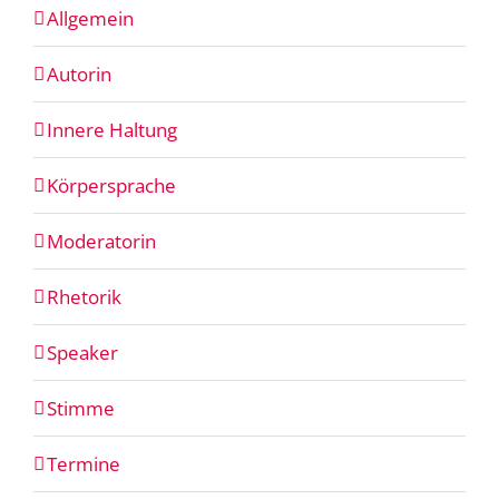
Allgemein
Autorin
Innere Haltung
Körpersprache
Moderatorin
Rhetorik
Speaker
Stimme
Termine