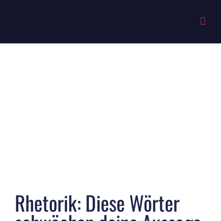
Zum
Inhalt
springen
Zeige
grösseres
Bild
Rhetorik: Diese Wörter