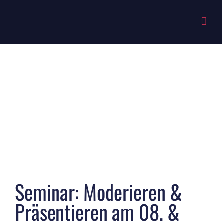
Zum
Inhalt
springen
Zeige
grösseres
Bild
Seminar: Moderieren &
Präsentieren am 08. &